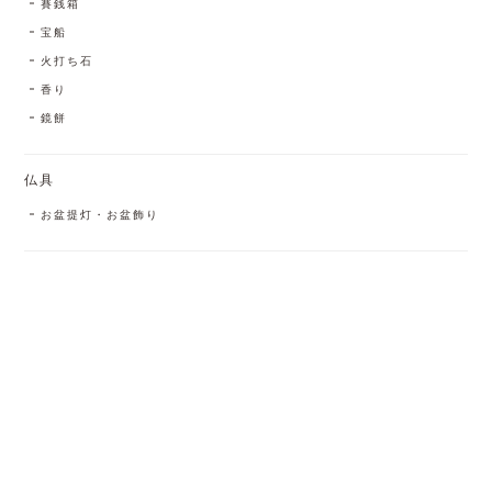
賽銭箱
宝船
火打ち石
香り
鏡餅
仏具
お盆提灯・お盆飾り