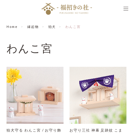
Home
縁起物
狛犬
わんこ宮
わんこ宮
狛犬守る わんこ宮 / お守り飾
お守り三社 神幕 足跡紋 こま