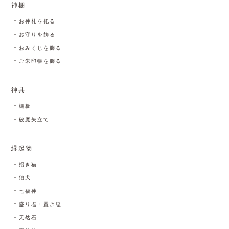
神棚
お神札を祀る
お守りを飾る
おみくじを飾る
ご朱印帳を飾る
神具
棚板
破魔矢立て
縁起物
招き猫
狛犬
七福神
盛り塩・置き塩
天然石