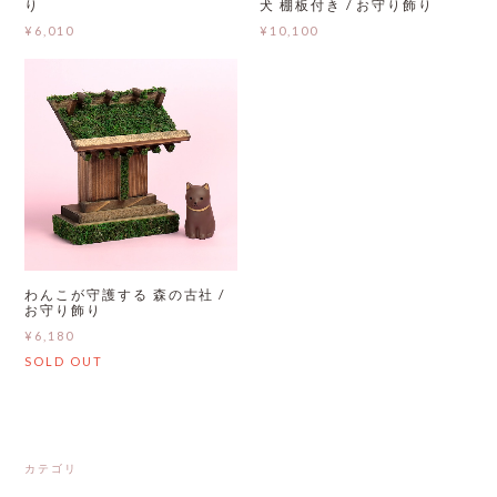
り
犬 棚板付き / お守り飾り
¥6,010
¥10,100
わんこが守護する 森の古社 /
お守り飾り
¥6,180
SOLD OUT
カテゴリ