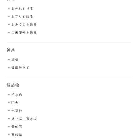
お神札を祀る
お守りを飾る
おみくじを飾る
ご朱印帳を飾る
神具
棚板
破魔矢立て
縁起物
招き猫
狛犬
七福神
盛り塩・置き塩
天然石
賽銭箱