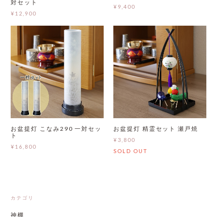
対セット
¥9,400
¥12,900
お盆提灯 こなみ290 一対セッ
お盆提灯 精霊セット 瀬戸焼
ト
¥3,800
¥16,800
SOLD OUT
カテゴリ
神棚