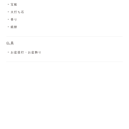
宝船
火打ち石
香り
鏡餅
仏具
お盆提灯・お盆飾り